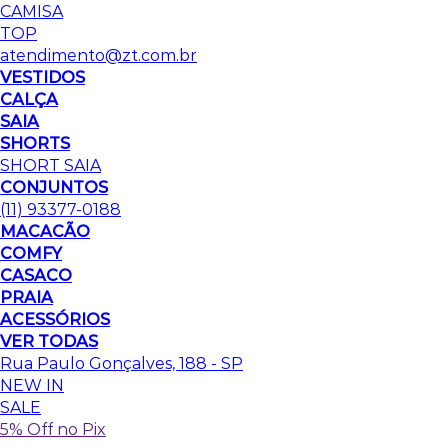
CAMISA
TOP
atendimento@zt.com.br
VESTIDOS
CALÇA
SAIA
SHORTS
SHORT SAIA
CONJUNTOS
(11) 93377-0188
MACACÃO
COMFY
CASACO
PRAIA
ACESSÓRIOS
VER TODAS
Rua Paulo Gonçalves, 188 - SP
NEW IN
SALE
5% Off no Pix