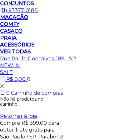
CONJUNTOS
(11) 93377-0188
MACACÃO
COMFY
CASACO
PRAIA
ACESSÓRIOS
VER TODAS
Rua Paulo Gonçalves, 188 - SP
NEW IN
SALE
R$
0,00
0
0
Carrinho de compras
Não há produtos no
carrinho.
Retornar à loja
Compre
R$
399,00
para
obter frete grátis para
São Paulo / SP.
Parabéns!