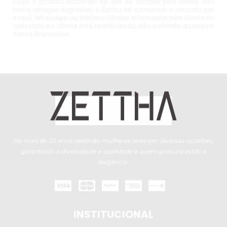
Caso o produto escolhido no ato da compra pelo cliente não
tenha estoque disponível, a Zettha irá comunicar o ocorrido por
e-mail, WhatsApp ou telefone (dados informados pelo cliente no
cadastro) e o cliente será reembolsado, não sofrendo quaisquer
danos financeiros
Há mais de 20 anos vestindo mulheres reais em diversas ocasiões,
garantindo a diversidade e qualidade a quem procura estilo e
elegância.
INSTITUCIONAL