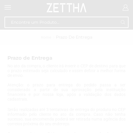
Home
Prazo De Entrega
Prazo de Entrega
No ato da compra, o cliente irá inserir o CEP de destino para que
o prazo estimado seja calculado e assim definir a melhor forma
de envio.
Atenção: o prazo para entrega do pedido passa a ser
considerado a partir de sua aprovação pela instituição
financeira e por nossa loja, após a validação dos dados
cadastrais.
Serão realizadas até 3 tentativas de entrega do produto no CEP
informado pelo cliente no ato da compra. Caso não tenha
sucesso, sua encomenda poderá ser retirada numa agência dos
correios próxima do seu endereço.