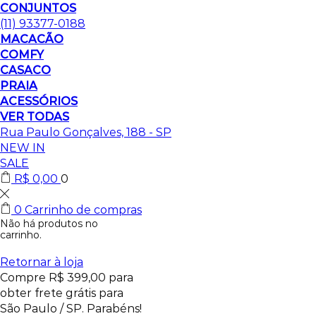
CONJUNTOS
(11) 93377-0188
MACACÃO
COMFY
CASACO
PRAIA
ACESSÓRIOS
VER TODAS
Rua Paulo Gonçalves, 188 - SP
NEW IN
SALE
R$
0,00
0
0
Carrinho de compras
Não há produtos no
carrinho.
Retornar à loja
Compre
R$
399,00
para
obter frete grátis para
São Paulo / SP.
Parabéns!