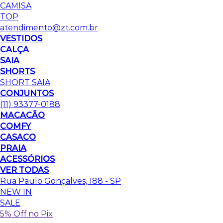
CAMISA
TOP
atendimento@zt.com.br
VESTIDOS
CALÇA
SAIA
SHORTS
SHORT SAIA
CONJUNTOS
(11) 93377-0188
MACACÃO
COMFY
CASACO
PRAIA
ACESSÓRIOS
VER TODAS
Rua Paulo Gonçalves, 188 - SP
NEW IN
SALE
5% Off no Pix