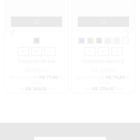
P
M
G
P
M
G
Conjunto Ml Adi
Conjunto Karen Z
R$
389,00
R$
399,00
Em até 5x de
R$
77,80
S/
Em até 5x de
R$
79,80
S/
Juros
Juros
ou
R$
369,55
Pix
ou
R$
379,05
Pix