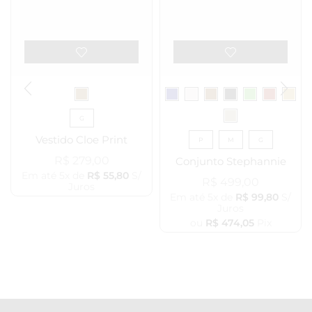
G
Vestido Cloe Print
P
M
G
R$
279,00
Conjunto Stephannie
Em até 5x de
R$
55,80
S/
R$
499,00
Juros
Em até 5x de
R$
99,80
S/
Juros
ou
R$
474,05
Pix