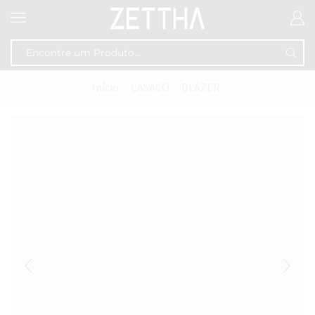
Início
CASACO
BLAZER