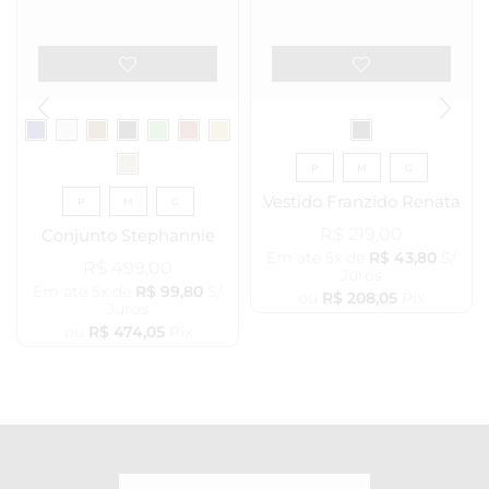
P
M
G
Vestido Franzido Renata
P
M
G
R$
219,00
Conjunto Stephannie
Em até 5x de
R$
43,80
S/
R$
499,00
Juros
Em até 5x de
R$
99,80
S/
ou
R$
208,05
Pix
Juros
ou
R$
474,05
Pix