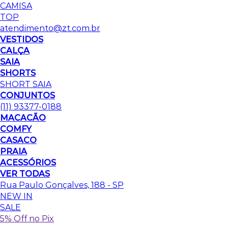
CAMISA
TOP
atendimento@zt.com.br
VESTIDOS
CALÇA
SAIA
SHORTS
SHORT SAIA
CONJUNTOS
(11) 93377-0188
MACACÃO
COMFY
CASACO
PRAIA
ACESSÓRIOS
VER TODAS
Rua Paulo Gonçalves, 188 - SP
NEW IN
SALE
5% Off no Pix