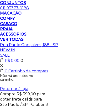
CONJUNTOS
(11) 93377-0188
MACACÃO
COMFY
CASACO
PRAIA
ACESSÓRIOS
VER TODAS
Rua Paulo Gonçalves, 188 - SP
NEW IN
SALE
R$
0,00
0
0
Carrinho de compras
Não há produtos no
carrinho.
Retornar à loja
Compre
R$
399,00
para
obter frete grátis para
São Paulo / SP.
Parabéns!