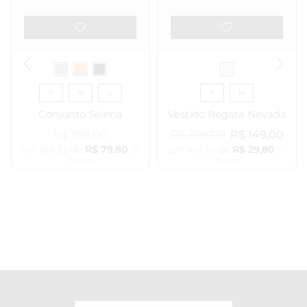
P
M
G
P
M
Conjunto Selena
Vestido Regata Nevada
R$
399,00
R$
399,00
R$
149,00
Em até 5x de
R$
79,80
S/
Em até 5x de
R$
29,80
S/
Juros
Juros