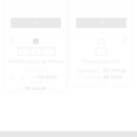
P
M
G
G
Vestido Allure Lg Harper
Macacão Sumire
R$
299,00
R$
689,00
R$
399,00
Em até 5x de
R$
59,80
S/
Em até 5x de
R$
79,80
S/
Juros
Juros
ou
R$
284,05
Pix