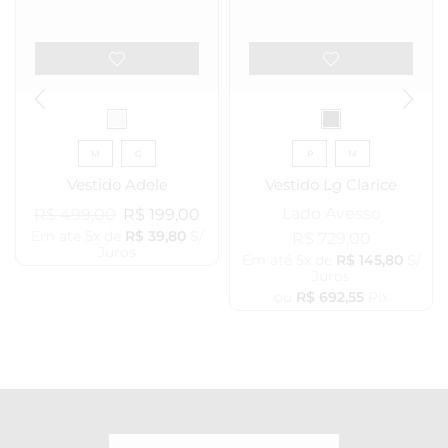
M
G
P
M
Vestido Adele
Vestido Lg Clarice
Lado Avesso
R$
499,00
R$
199,00
Em até 5x de
R$
39,80
S/
R$
729,00
Juros
Em até 5x de
R$
145,80
S/
Juros
ou
R$
692,55
Pix