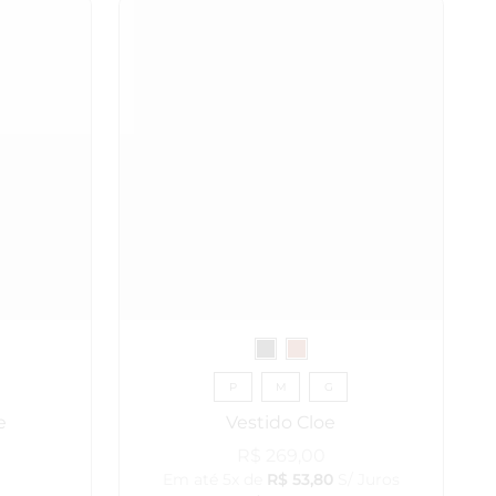
P
M
G
e
Vestido Cloe
R$
269,00
Em até 5x de
R$
53,80
S/ Juros