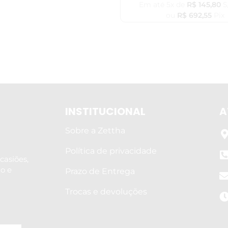
Em até 5x de
R$
145,80
S
ou
R$
692,55
Pix
INSTITUCIONAL
A
Sobre a Zettha
Política de privacidade
casiões,
lo e
Prazo de Entrega
Trocas e devoluções