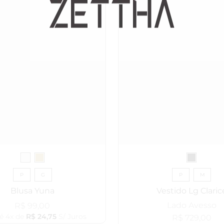
P
G
P
M
Blusa Yuna
Vestido Lg Claric
Lado Avesso
R$
99,00
é 4x de
R$
24,75
S/ Juros
R$
729,00