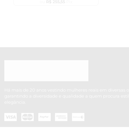
ou
R$
255,55
Pix
Há mais de 20 anos vestindo mulheres reais em diversas o
garantindo a diversidade e qualidade a quem procura esti
elegância.