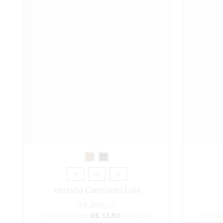
P
M
G
Vestido Canelado Lola
R$
269,00
Em até 5x de
R$
53,80
S/ Juros
Em at