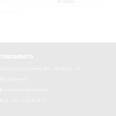
ou
R$
255,55
Pix
/ Juros
TENDIMENTO
Rua Paulo Gonçalves, 188 - São Paulo - SP
(11) 2204-6005
atendimento@zt.com.br
Seg – Sex: 10:00 às 18:00