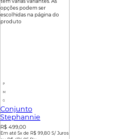
tem várias variantes. As
opções podem ser
escolhidas na página do
produto
P
M
G
Conjunto
Stephannie
R$
499,00
Em até 5x de
R$
99,80
S/ Juros