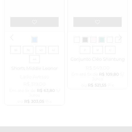
36
38
40
42
P
M
G
Conjunto Cléo Shantung
44
R$
549,00
Shorts Middle Leonor
Em até 5x de
R$
109,80
S/
Lado Avesso
Juros
R$
319,00
ou
R$
521,55
Pix
Em até 5x de
R$
63,80
S/
Juros
ou
R$
303,05
Pix