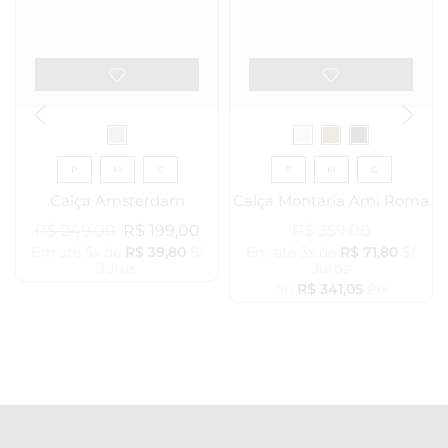
P
M
G
P
M
G
Calça Amsterdam
Calça Montaria Ami Roma
R$
249,00
R$
199,00
R$
359,00
Em até 5x de
R$
39,80
S/
Em até 5x de
R$
71,80
S/
Juros
Juros
ou
R$
341,05
Pix