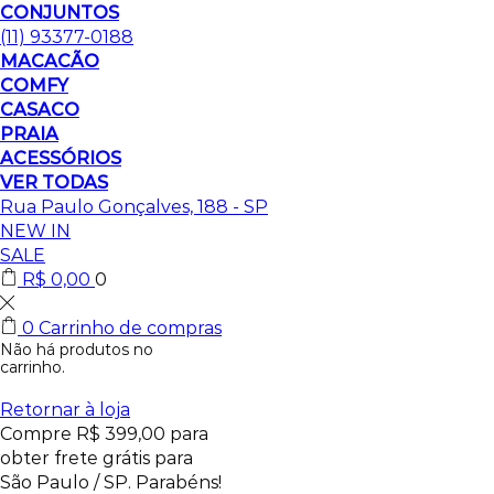
CONJUNTOS
(11) 93377-0188
MACACÃO
COMFY
CASACO
PRAIA
ACESSÓRIOS
VER TODAS
Rua Paulo Gonçalves, 188 - SP
NEW IN
SALE
R$
0,00
0
0
Carrinho de compras
Não há produtos no
carrinho.
Retornar à loja
Compre
R$
399,00
para
obter frete grátis para
São Paulo / SP.
Parabéns!