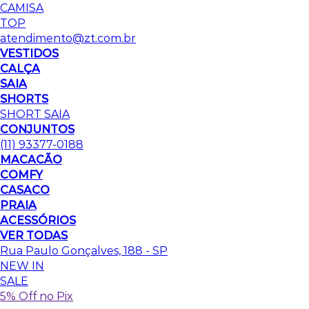
CAMISA
TOP
atendimento@zt.com.br
VESTIDOS
CALÇA
SAIA
SHORTS
SHORT SAIA
CONJUNTOS
(11) 93377-0188
MACACÃO
COMFY
CASACO
PRAIA
ACESSÓRIOS
VER TODAS
Rua Paulo Gonçalves, 188 - SP
NEW IN
SALE
5% Off no Pix