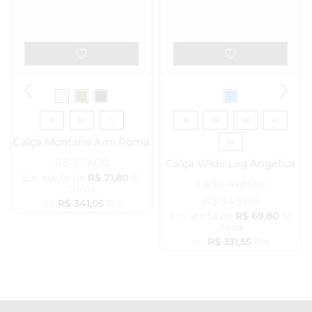
P
M
G
36
38
40
42
Calça Montaria Ami Roma
44
R$
359,00
Calça Wide Leg Angélica
Em até 5x de
R$
71,80
S/
Lado Avesso
Juros
R$
349,00
ou
R$
341,05
Pix
Em até 5x de
R$
69,80
S/
Juros
ou
R$
331,55
Pix