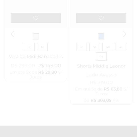
P
M
36
38
40
42
Vestido Midi Babado Lis
44
R$
299,00
R$
149,00
Shorts Middle Leonor
Em até 5x de
R$
29,80
S/
Lado Avesso
Juros
R$
319,00
Em até 5x de
R$
63,80
S/
Juros
ou
R$
303,05
Pix