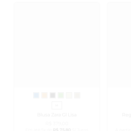
M
Blusa Zara Gl Lisa
Reg
R$
379,00
Em até 5x de
R$
75,80
S/ Juros
A partir