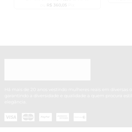
ou
R$
360,05
Pix
Há mais de 20 anos vestindo mulheres reais em diversas o
garantindo a diversidade e qualidade a quem procura esti
elegância.