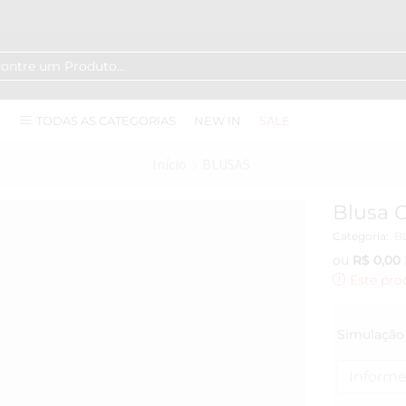
TODAS AS CATEGORIAS
NEW IN
SALE
Início
BLUSAS
Blusa 
Categoria:
B
ou
R$
0,00
Este pro
Simulação 