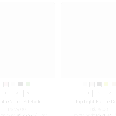
P
M
G
P
M
G
ata Cotton Adelaide
Top Light Frente D
R$
79,00
R$
79,00
 de 3x de
R$
26,33
S/ Juros
Em até 3x de
R$
26,33
S/