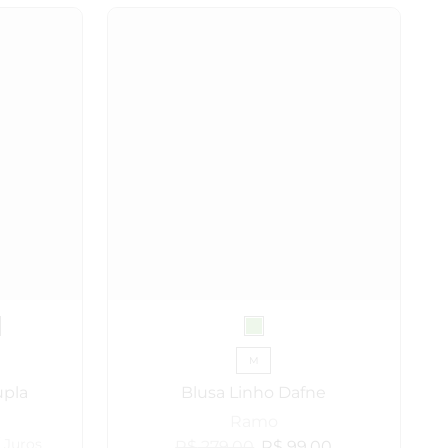
M
upla
Blusa Linho Dafne
Ramo
 Juros
R$
279,00
R$
99,00