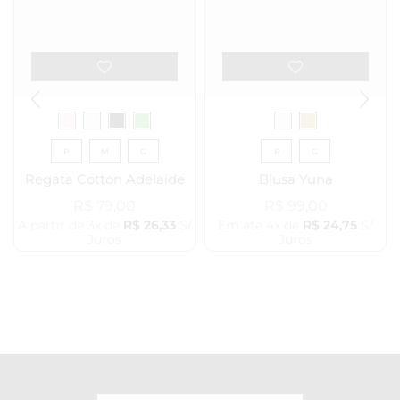
P
M
G
P
G
Regata Cotton Adelaide
Blusa Yuna
R$
79,00
R$
99,00
A partir de 3x de
R$
26,33
S/
Em até 4x de
R$
24,75
S/
Juros
Juros