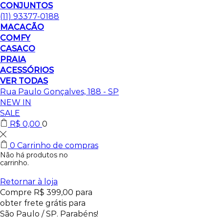
CONJUNTOS
(11) 93377-0188
MACACÃO
COMFY
CASACO
PRAIA
ACESSÓRIOS
VER TODAS
Rua Paulo Gonçalves, 188 - SP
NEW IN
SALE
R$
0,00
0
0
Carrinho de compras
Não há produtos no
carrinho.
Retornar à loja
Compre
R$
399,00
para
obter frete grátis para
São Paulo / SP.
Parabéns!