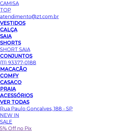
CAMISA
TOP
atendimento@zt.com.br
VESTIDOS
CALÇA
SAIA
SHORTS
SHORT SAIA
CONJUNTOS
(11) 93377-0188
MACACÃO
COMFY
CASACO
PRAIA
ACESSÓRIOS
VER TODAS
Rua Paulo Gonçalves, 188 - SP
NEW IN
SALE
5% Off no Pix